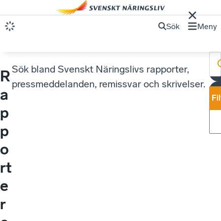
Sök
Meny
Sök bland Svenskt Näringslivs rapporter,
R
pressmeddelanden, remissvar och skrivelser.
a
Fi
p
p
o
rt
e
r