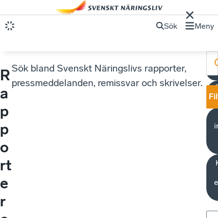
Sök
Meny
Sök bland Svenskt Näringslivs rapporter,
R
pressmeddelanden, remissvar och skrivelser.
Å
a
Fi
p
p
i
o
rt
e
r