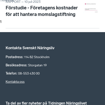
TRÄFFAR
:
RAPPORT – 10 juli 2023
Förstudie - Företagens kostnader
för att hantera momslagstiftning
1
Kontakta Svenskt Näringsliv
Postadress
:
114 82 Stockholm
Besöksadress
:
Storgatan 19
Telefon
:
08-553 430 00
Kontakta oss
Ta del av fler nyheter på Tidningen Näringslivet