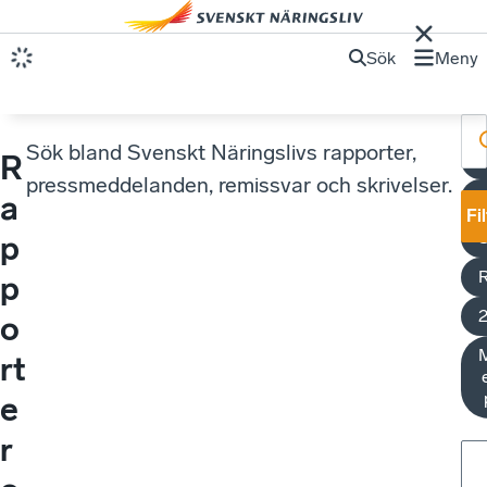
Sök
Meny
Sök bland Svenskt Näringslivs rapporter,
R
S
pressmeddelanden, remissvar och skrivelser.
a
Fi
S
p
p
o
M
rt
e
r