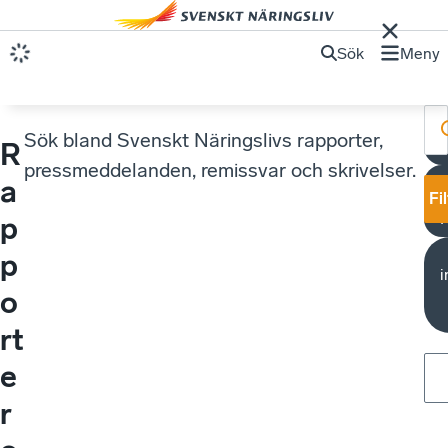
Sök
Meny
Sök bland Svenskt Näringslivs rapporter,
R
S
pressmeddelanden, remissvar och skrivelser.
a
Fi
p
p
i
o
rt
e
r