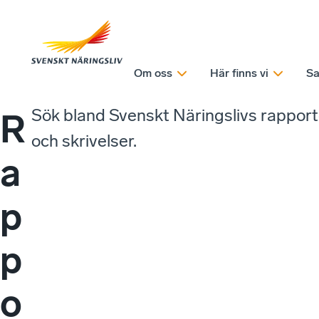
Om oss
Här finns vi
Sa
Sök bland Svenskt Näringslivs rappor
R
och skrivelser.
a
p
p
o