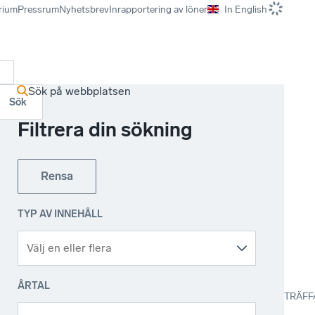
rium
Pressrum
Nyhetsbrev
Inrapportering av löner
In English
r
Sök på webbplatsen
Sök
Filtrera din sökning
Rensa
TYP AV INNEHÅLL
ÅRTAL
TRÄFF