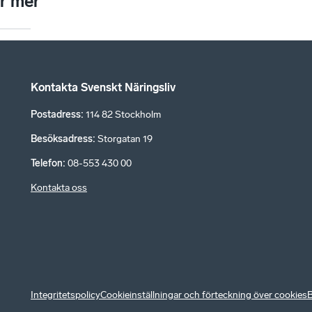
r mer
Kontakta Svenskt Näringsliv
Postadress
:
114 82 Stockholm
Besöksadress
:
Storgatan 19
Telefon
:
08-553 430 00
Kontakta oss
Integritetspolicy
Cookieinställningar och förteckning över cookies
B