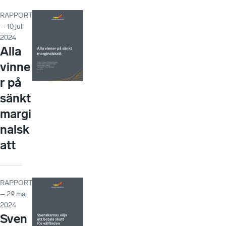
RAPPORT
– 10 juli
2024
Alla
vinne
r på
sänkt
margi
nalsk
att
RAPPORT
– 29 maj
2024
Sven