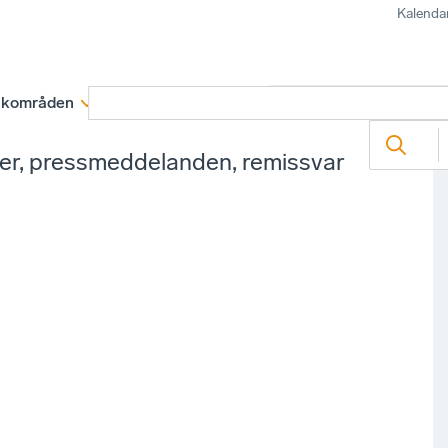
Kalenda
kområden
Medlemskap
Rapporter och remissva
ter, pressmeddelanden, remissvar