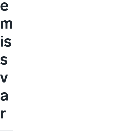
e
m
is
s
v
a
r