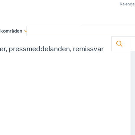
Kalenda
kområden
Medlemskap
Rapporter och remissva
ter, pressmeddelanden, remissvar