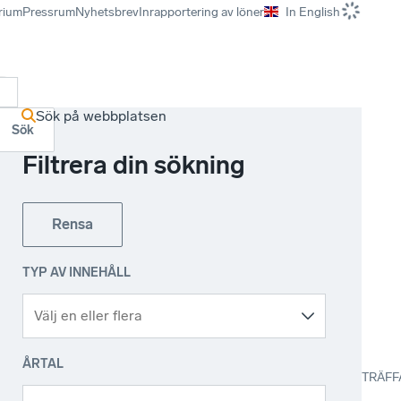
rium
Pressrum
Nyhetsbrev
Inrapportering av löner
In English
r
Sök på webbplatsen
Sök
Filtrera din sökning
Rensa
TYP AV INNEHÅLL
ÅRTAL
TRÄFF