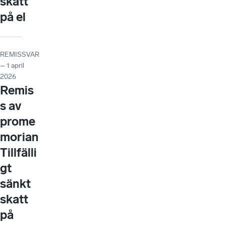
skatt
på el
REMISSVAR
– 1 april
2026
Remis
s av
prome
morian
Tillfälli
gt
sänkt
skatt
på