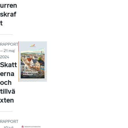
urren
skraf
t
RAPPORT
– 21 maj
2024
Skatt
erna
och
tillvä
xten
RAPPORT
– 10 juli