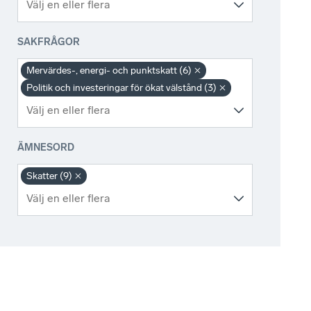
SAKFRÅGOR
Mervärdes-, energi- och punktskatt (6)
Politik och investeringar för ökat välstånd (3)
ÄMNESORD
Skatter (9)