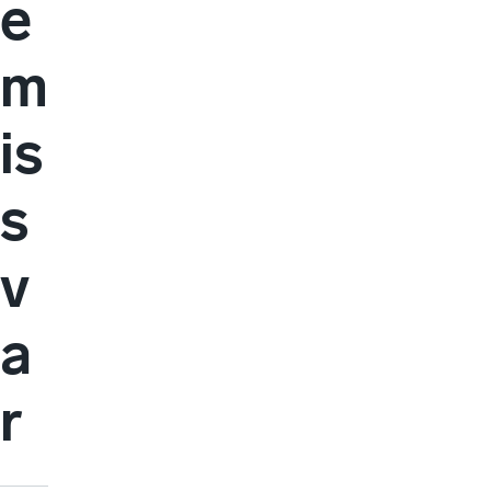
e
m
is
s
v
a
r