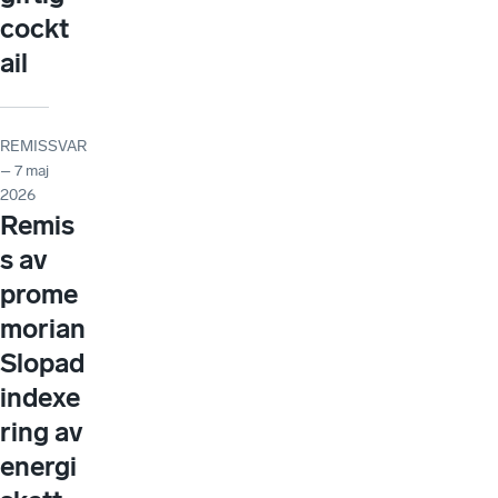
cockt
ail
REMISSVAR
– 7 maj
2026
Remis
s av
prome
morian
Slopad
indexe
ring av
energi