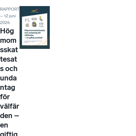
RAPPORT
– 12 juni
2026
Hög
mom
sskat
tesat
s och
unda
ntag
för
välfär
den –
en
giftig