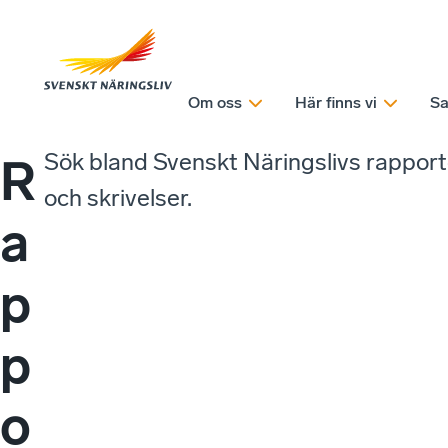
Om oss
Här finns vi
Sa
Sök bland Svenskt Näringslivs rappor
R
och skrivelser.
a
p
p
o