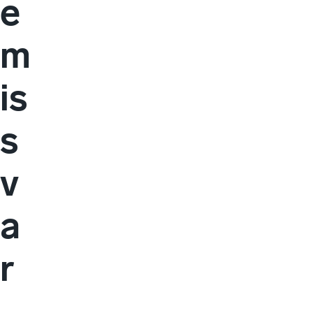
e
m
is
s
v
a
r