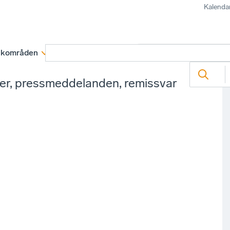
Kalenda
kområden
Medlemskap
Rapporter och remissva
ter, pressmeddelanden, remissvar