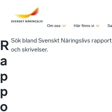
Om oss
Här finns vi
Sa
Sök bland Svenskt Näringslivs rappor
R
och skrivelser.
a
p
p
o