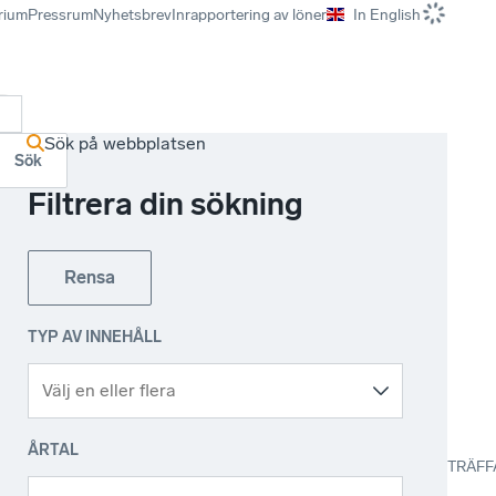
rium
Pressrum
Nyhetsbrev
Inrapportering av löner
In English
r
Sök på webbplatsen
Sök
Filtrera din sökning
Rensa
TYP AV INNEHÅLL
ÅRTAL
TRÄFF