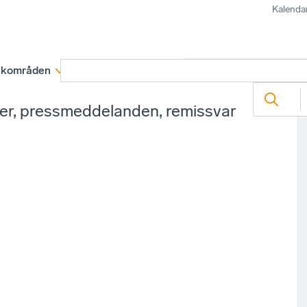
Kalenda
kområden
Medlemskap
Rapporter och remissva
ter, pressmeddelanden, remissvar