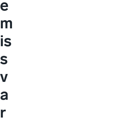
e
m
is
s
v
a
r