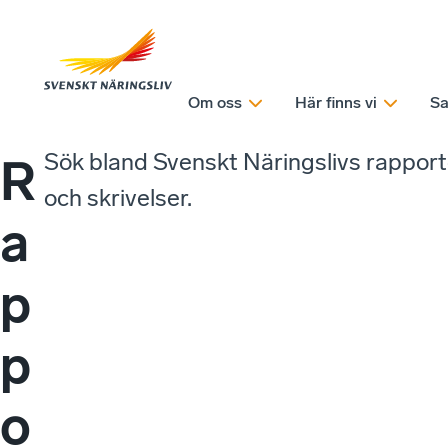
Om oss
Här finns vi
Sa
Sök bland Svenskt Näringslivs rappor
R
och skrivelser.
a
p
p
o