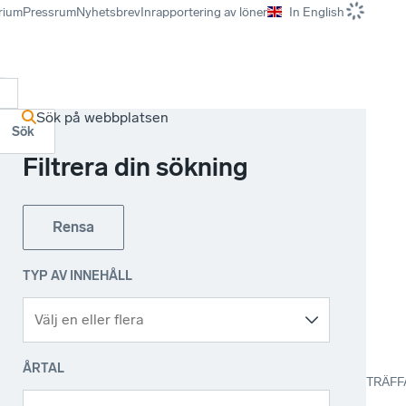
rium
Pressrum
Nyhetsbrev
Inrapportering av löner
In English
r
Sök på webbplatsen
Sök
Filtrera din sökning
Rensa
TYP AV INNEHÅLL
ÅRTAL
TRÄFF