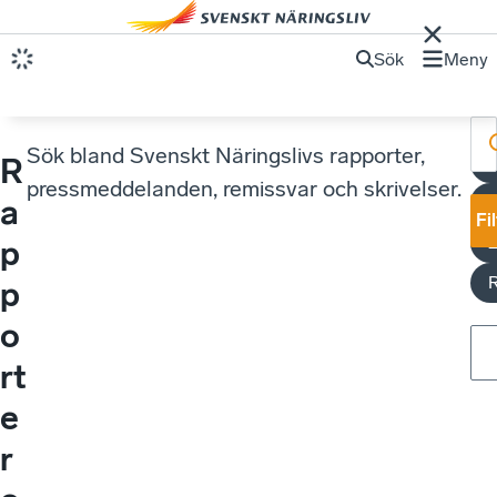
Sök
Meny
Sök bland Svenskt Näringslivs rapporter,
R
S
pressmeddelanden, remissvar och skrivelser.
a
Fi
p
p
o
rt
e
r