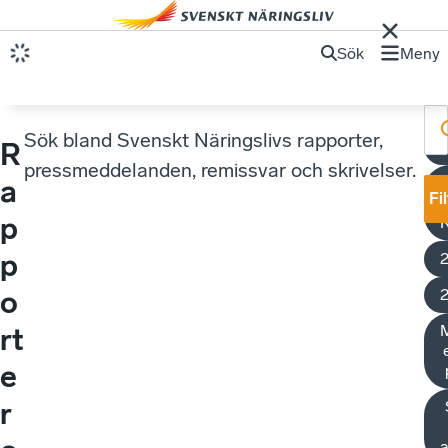
Sök
Meny
Sök bland Svenskt Näringslivs rapporter,
R
S
pressmeddelanden, remissvar och skrivelser.
a
Fi
p
p
o
M
rt
e
r
a