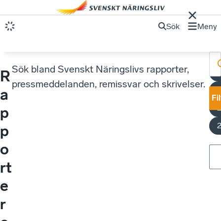
Sök
Meny
Sök bland Svenskt Näringslivs rapporter,
R
S
pressmeddelanden, remissvar och skrivelser.
a
Fi
p
p
o
rt
e
r