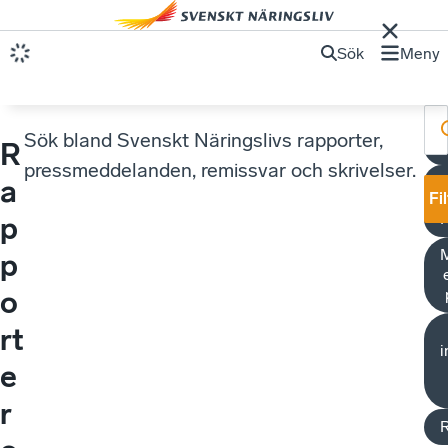
Sök
Meny
Sök bland Svenskt Näringslivs rapporter,
R
S
pressmeddelanden, remissvar och skrivelser.
a
Fi
R
p
M
p
o
rt
i
e
r
R