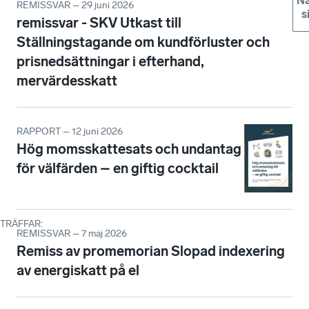
Nä
REMISSVAR – 29 juni 2026
s
remissvar - SKV Utkast till
Ställningstagande om kundförluster och
prisnedsättningar i efterhand,
mervärdesskatt
RAPPORT – 12 juni 2026
Hög momsskattesats och undantag
för välfärden – en giftig cocktail
TRÄFFAR
:
REMISSVAR – 7 maj 2026
Remiss av promemorian Slopad indexering
av energiskatt på el