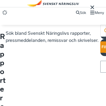
Sök
Meny
Sök bland Svenskt Näringslivs rapporter,
R
U
pressmeddelanden, remissvar och skrivelser.
a
Fi
V
p
p
o
rt
e
r