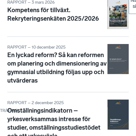
Nä
RAPPORT – 3 mars 2026
s
Kompetens för tillväxt.
Rekryteringsenkäten 2025/2026
RAPPORT – 10 december 2025
En lyckad reform? Så kan reformen
om planering och dimensionering av
gymnasial utbildning följas upp och
utvärderas
RAPPORT – 2 december 2025
Omställningsindikatorn –
TRÄFFAR
:
yrkesverksammas intresse för
studier, omställningsstudiestödet