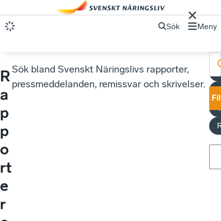
Sök
Meny
Sök bland Svenskt Näringslivs rapporter,
R
S
pressmeddelanden, remissvar och skrivelser.
U
a
Fi
V
p
p
o
rt
e
r