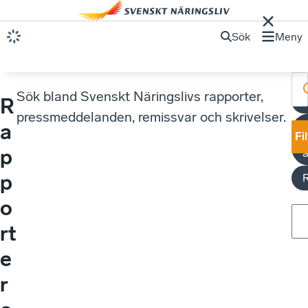
Sök
Meny
Sök bland Svenskt Näringslivs rapporter,
R
S
pressmeddelanden, remissvar och skrivelser.
a
Fi
p
a
p
o
rt
e
r