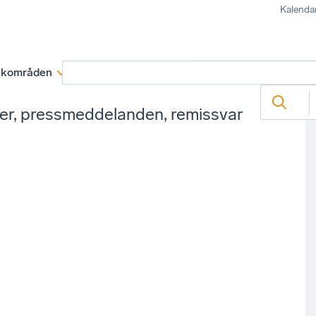
Kalenda
kområden
Medlemskap
Rapporter och remissva
ter, pressmeddelanden, remissvar