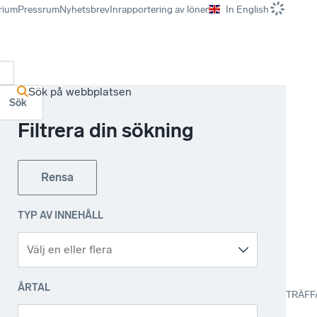
rium
Pressrum
Nyhetsbrev
Inrapportering av löner
In English
r
Sök på webbplatsen
Sök
Filtrera din sökning
Rensa
TYP AV INNEHÅLL
ÅRTAL
TRÄFF