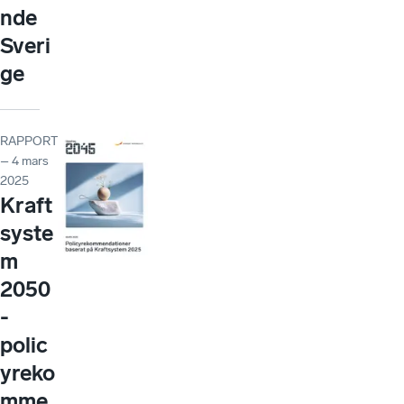
nde
Sveri
ge
RAPPORT
– 4 mars
2025
Kraft
syste
m
2050
-
polic
yreko
mme