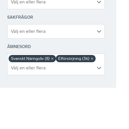
SAKFRÅGOR
ÄMNESORD
Svenskt Näringsliv (8)
Elförsörjning (36)