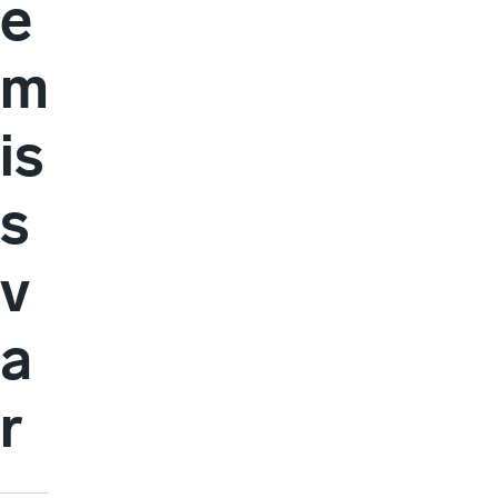
e
m
is
s
v
a
r