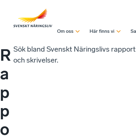
Om oss
Här finns vi
Sa
Sök bland Svenskt Näringslivs rappor
R
och skrivelser.
a
p
p
o