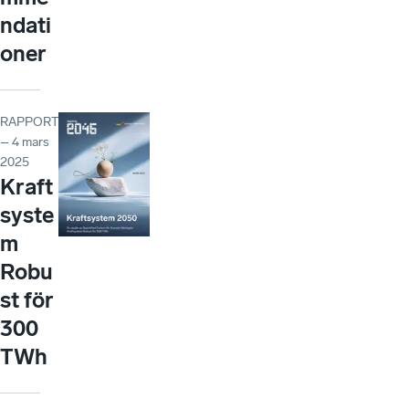
ndati
oner
RAPPORT
– 4 mars
2025
Kraft
syste
m
Robu
st för
300
TWh