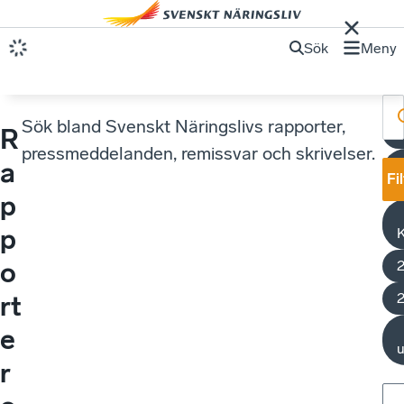
Sök
Meny
Sök bland Svenskt Näringslivs rapporter,
R
pressmeddelanden, remissvar och skrivelser.
O
a
Fi
p
p
o
rt
e
r