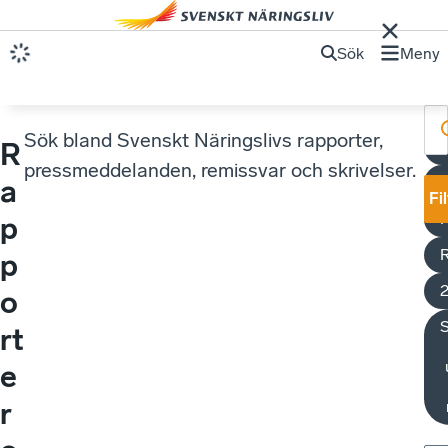
Sök
Meny
Sök bland Svenskt Näringslivs rapporter,
R
U
pressmeddelanden, remissvar och skrivelser.
a
Fi
p
p
o
rt
e
r