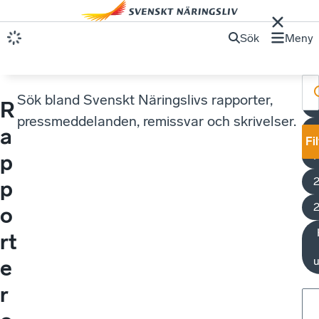
Sök
Meny
Sök bland Svenskt Näringslivs rapporter,
R
U
pressmeddelanden, remissvar och skrivelser.
a
Fi
p
p
o
rt
u
e
r