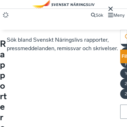
Sök
Meny
Sök bland Svenskt Näringslivs rapporter,
R
U
pressmeddelanden, remissvar och skrivelser.
a
Fi
p
y
p
o
rt
e
r