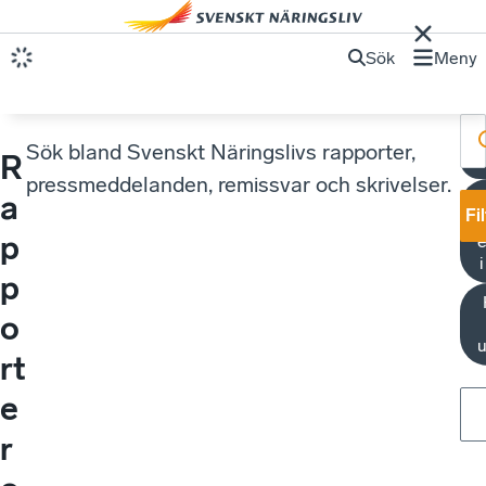
Sök
Meny
Sök bland Svenskt Näringslivs rapporter,
R
U
pressmeddelanden, remissvar och skrivelser.
a
Fi
p
e
p
o
u
rt
e
r