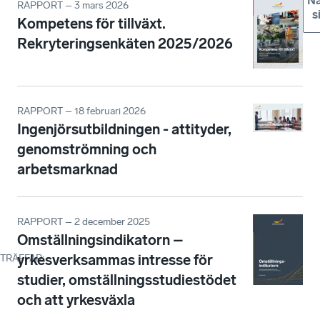
Nä
RAPPORT – 3 mars 2026
s
Kompetens för tillväxt.
Rekryteringsenkäten 2025/2026
RAPPORT – 18 februari 2026
Ingenjörsutbildningen - attityder,
genomströmning och
arbetsmarknad
RAPPORT – 2 december 2025
Omställningsindikatorn –
yrkesverksammas intresse för
TRÄFFAR
:
studier, omställningsstudiestödet
och att yrkesväxla