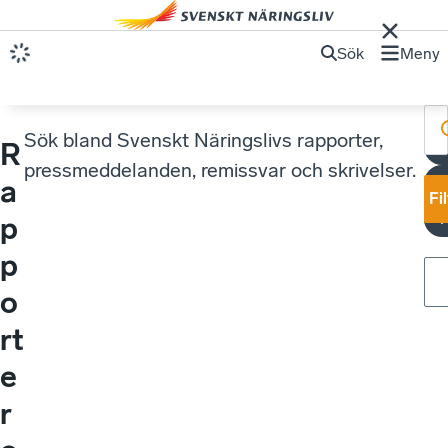
Sök
Meny
Sök bland Svenskt Näringslivs rapporter,
R
U
pressmeddelanden, remissvar och skrivelser.
a
Fi
p
p
o
rt
e
r