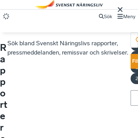
Sök
Meny
Sök bland Svenskt Näringslivs rapporter,
R
U
pressmeddelanden, remissvar och skrivelser.
a
Fi
p
p
o
rt
e
r