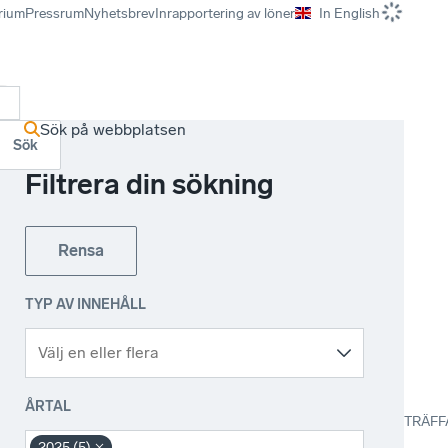
rium
Pressrum
Nyhetsbrev
Inrapportering av löner
In English
r
Sök på webbplatsen
Sök
Filtrera din sökning
Rensa
TYP AV INNEHÅLL
ÅRTAL
TRÄFF
2025 (5)