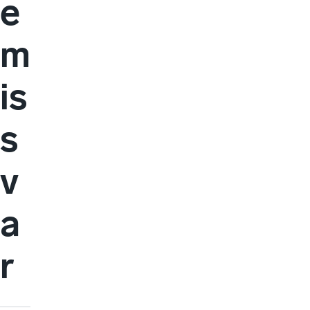
e
m
is
s
v
a
r