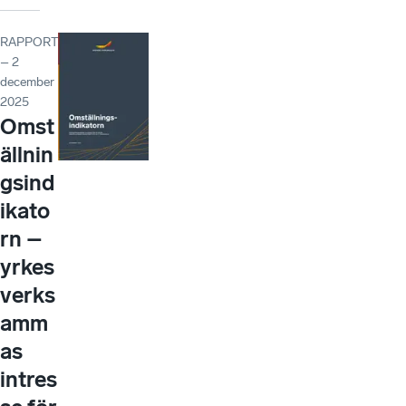
RAPPORT
– 2
december
2025
Omst
ällnin
gsind
ikato
rn –
yrkes
verks
amm
as
intres