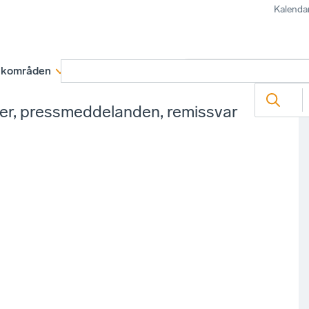
Kalenda
kområden
Medlemskap
Rapporter och remissva
ter, pressmeddelanden, remissvar