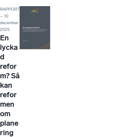
RAPPORT
– 10
december
2025
En
lycka
d
refor
m? Så
kan
refor
men
om
plane
ring