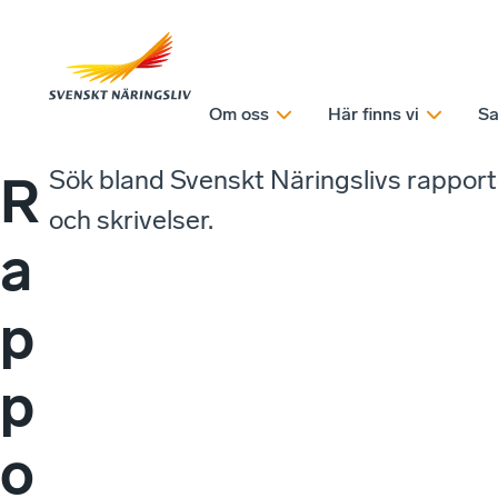
Om oss
Här finns vi
Sa
Sök bland Svenskt Näringslivs rappor
R
och skrivelser.
a
p
p
o