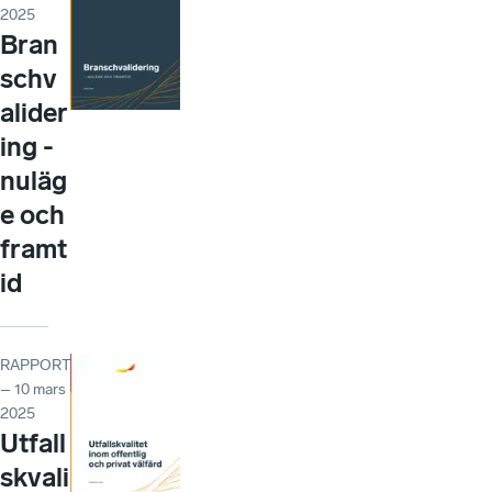
2025
Bran
schv
alider
ing -
nuläg
e och
framt
id
RAPPORT
– 10 mars
2025
Utfall
skvali