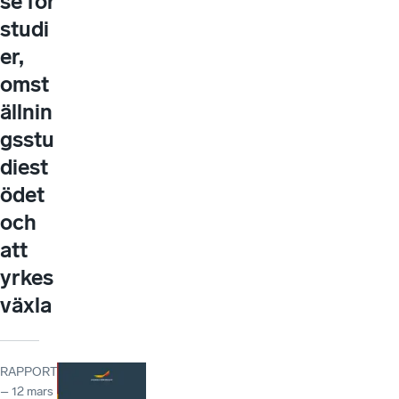
se för
studi
er,
omst
ällnin
gsstu
diest
ödet
och
att
yrkes
växla
RAPPORT
– 12 mars