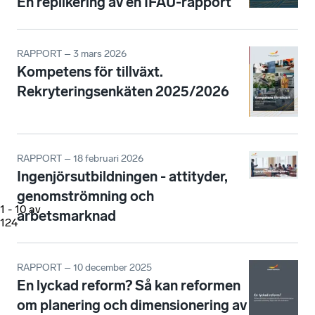
En replikering av en IFAU-rapport
RAPPORT – 3 mars 2026
Kompetens för tillväxt.
Rekryteringsenkäten 2025/2026
RAPPORT – 18 februari 2026
Ingenjörsutbildningen - attityder,
genomströmning och
1
-
10
av
arbetsmarknad
124
RAPPORT – 10 december 2025
En lyckad reform? Så kan reformen
om planering och dimensionering av