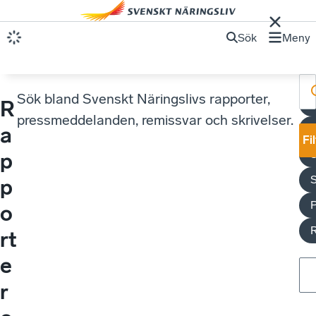
Sök
Meny
Sök bland Svenskt Näringslivs rapporter,
R
U
pressmeddelanden, remissvar och skrivelser.
a
Fi
S
p
p
o
rt
e
r