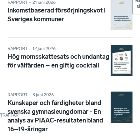
Nä
RAPPORT – 21 juni 2026
s
Inkomstbaserad försörjningskvot i
Sveriges kommuner
RAPPORT – 12 juni 2026
Hög momsskattesats och undantag
för välfärden – en giftig cocktail
RAPPORT – 3 juni 2026
Kunskaper och färdigheter bland
svenska gymnasieungdomar - En
TRÄFFAR
:
analys av PIAAC-resultaten bland
16–19-åringar