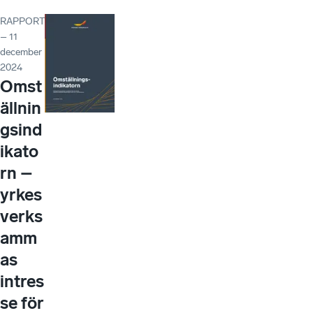
RAPPORT
– 11
december
2024
Omst
ällnin
gsind
ikato
rn –
yrkes
verks
amm
as
intres
se för