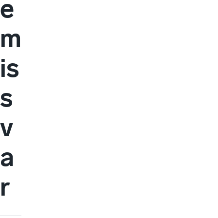
e
m
is
s
v
a
r