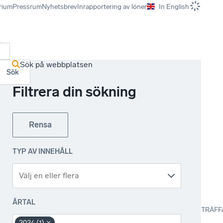
rium
Pressrum
Nyhetsbrev
Inrapportering av löner
In English
r
Sök på webbplatsen
Sök
Filtrera din sökning
Rensa
TYP AV INNEHÅLL
ÅRTAL
TRÄFF
2024 (1)