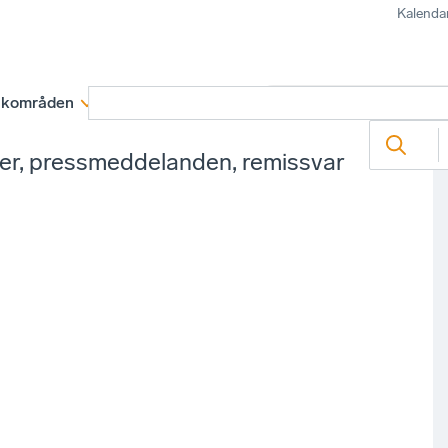
Kalenda
kområden
Medlemskap
Rapporter och remissva
ter, pressmeddelanden, remissvar