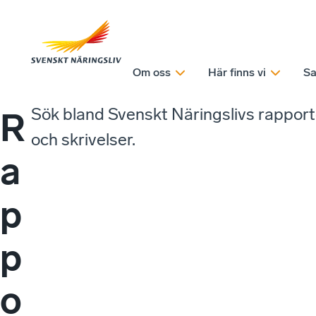
Om oss
Här finns vi
Sa
Sök bland Svenskt Näringslivs rappor
R
och skrivelser.
a
p
p
o