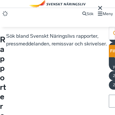
Sök
Meny
Sök bland Svenskt Näringslivs rapporter,
R
U
pressmeddelanden, remissvar och skrivelser.
a
Fi
p
p
y
o
rt
e
r