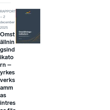
RAPPORT
– 2
december
2025
Omst
ällnin
gsind
ikato
rn –
yrkes
verks
amm
as
intres