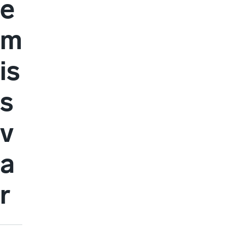
e
m
is
s
v
a
r