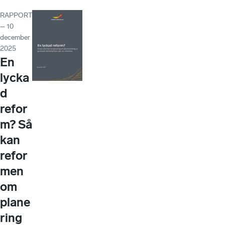
RAPPORT
– 10
december
2025
En
lycka
d
refor
m? Så
kan
refor
men
om
plane
ring