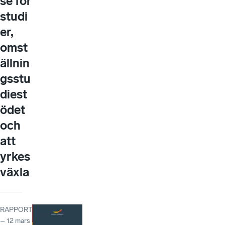
se för
studi
er,
omst
ällnin
gsstu
diest
ödet
och
att
yrkes
växla
RAPPORT
– 12 mars