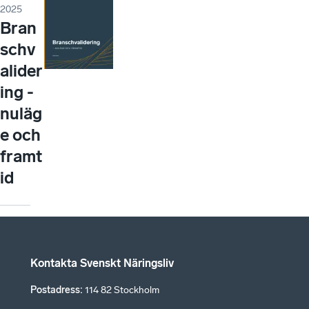
2025
Bran
schv
alider
ing -
nuläg
e och
framt
id
Kontakta Svenskt Näringsliv
Postadress
:
114 82 Stockholm