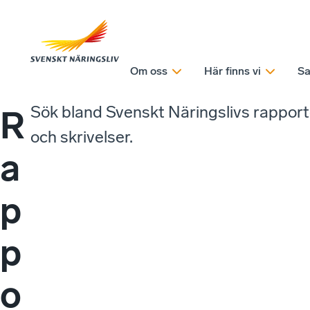
Om oss
Här finns vi
Sa
Sök bland Svenskt Näringslivs rappor
R
och skrivelser.
a
p
p
o