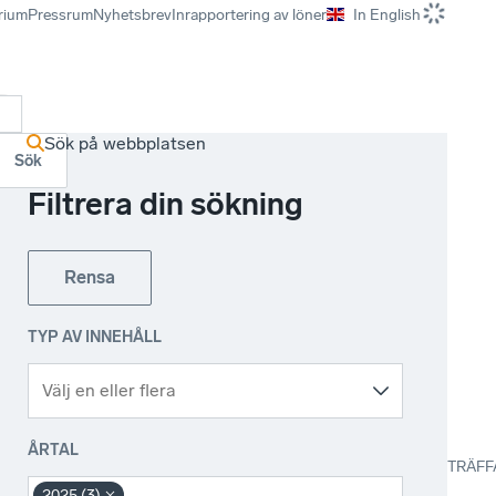
rium
Pressrum
Nyhetsbrev
Inrapportering av löner
In English
r
Sök på webbplatsen
Sök
Filtrera din sökning
Rensa
TYP AV INNEHÅLL
ÅRTAL
TRÄFF
2025 (3)