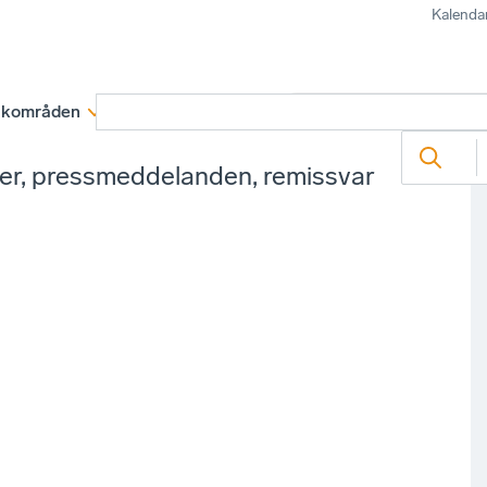
Kalenda
kområden
Medlemskap
Rapporter och remissva
ter, pressmeddelanden, remissvar