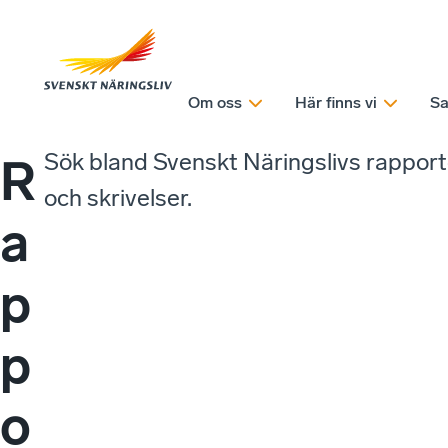
Om oss
Här finns vi
Sa
Sök bland Svenskt Näringslivs rappor
R
och skrivelser.
a
p
p
o