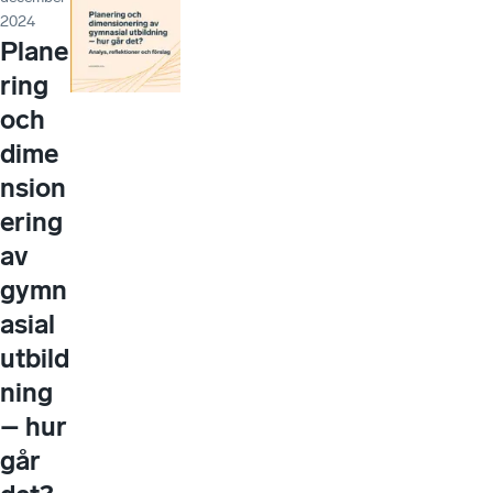
2024
Plane
ring
och
dime
nsion
ering
av
gymn
asial
utbild
ning
– hur
går