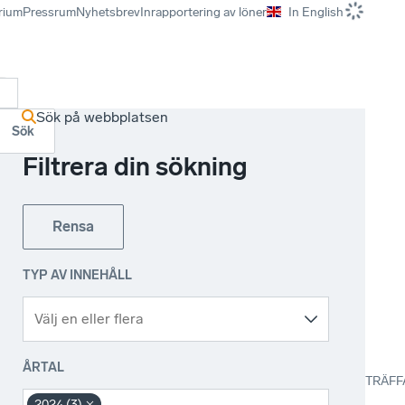
rium
Pressrum
Nyhetsbrev
Inrapportering av löner
In English
r
Sök på webbplatsen
Sök
Filtrera din sökning
Rensa
TYP AV INNEHÅLL
ÅRTAL
TRÄFF
2024 (3)