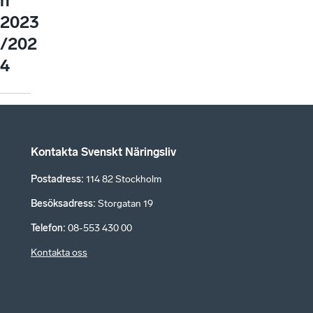
n
2023
/202
4
Kontakta Svenskt Näringsliv
Postadress
:
114 82 Stockholm
Besöksadress
:
Storgatan 19
Telefon
:
08-553 430 00
Kontakta oss