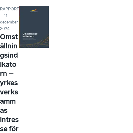
RAPPORT
– 11
december
2024
Omst
ällnin
gsind
ikato
rn –
yrkes
verks
amm
as
intres
se för