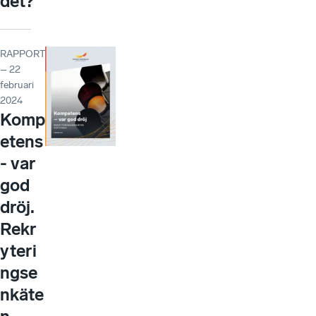
det?
RAPPORT
– 22
februari
2024
Komp
etens
- var
god
dröj.
Rekr
yteri
ngse
nkäte