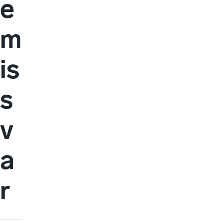
e
m
is
s
v
a
r