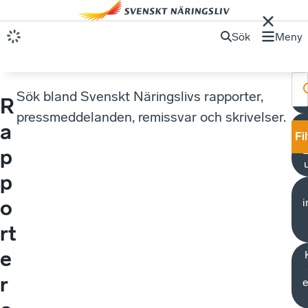
Sök
Meny
Sök bland Svenskt Näringslivs rapporter,
R
pressmeddelanden, remissvar och skrivelser.
S
a
Fi
p
p
o
i
rt
e
r