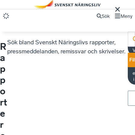
Sök
Meny
Sök bland Svenskt Näringslivs rapporter,
R
V
pressmeddelanden, remissvar och skrivelser.
a
Fi
p
e
p
o
rt
e
r