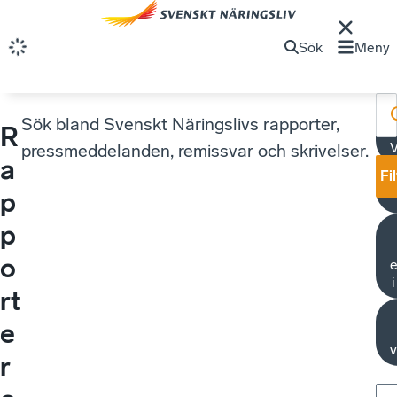
Sök
Meny
Sök bland Svenskt Näringslivs rapporter,
R
V
pressmeddelanden, remissvar och skrivelser.
a
Fi
O
p
p
o
e
rt
e
v
r