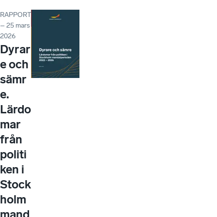
RAPPORT
– 25 mars
2026
Dyrar
e och
sämr
e.
Lärdo
mar
från
politi
ken i
Stock
holm
mand