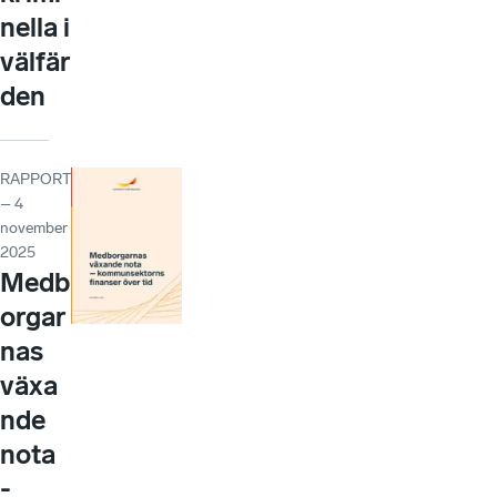
nella i
välfär
den
RAPPORT
– 4
november
2025
Medb
orgar
nas
växa
nde
nota
-