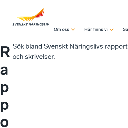
Om oss
Här finns vi
Sa
Sök bland Svenskt Näringslivs rappor
R
och skrivelser.
a
p
p
o