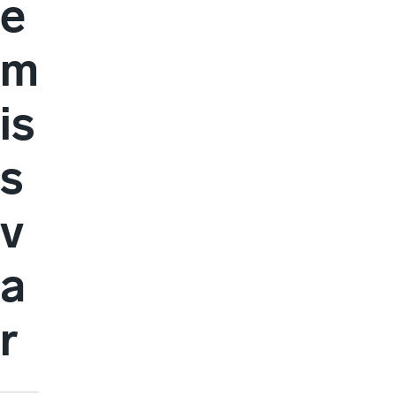
e
m
is
s
v
a
r