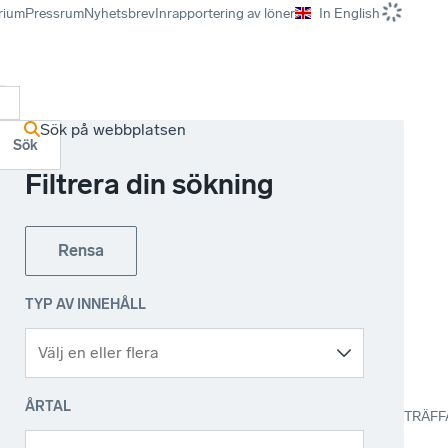
rium
Pressrum
Nyhetsbrev
Inrapportering av löner
In English
r
Sök på webbplatsen
Sök
Filtrera din sökning
Rensa
TYP AV INNEHÅLL
ÅRTAL
TRÄFF