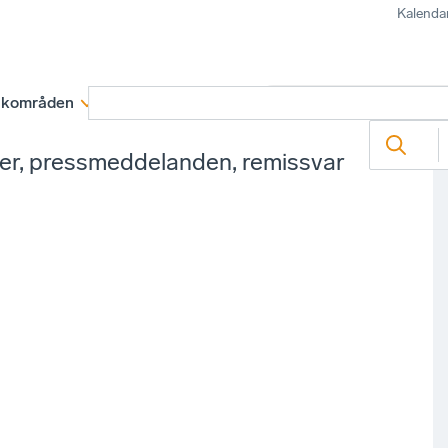
Kalenda
kområden
Medlemskap
Rapporter och remissva
ter, pressmeddelanden, remissvar