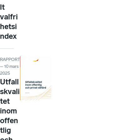
lt
valfri
hetsi
ndex
RAPPORT
– 10 mars
2025
Utfall
skvali
tet
inom
offen
tlig
och