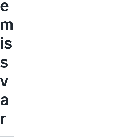
e
m
is
s
v
a
r