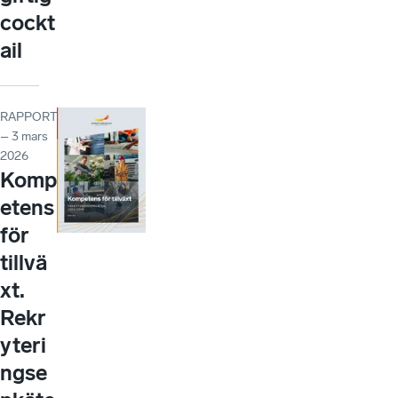
cockt
ail
RAPPORT
– 3 mars
2026
Komp
etens
för
tillvä
xt.
Rekr
yteri
ngse