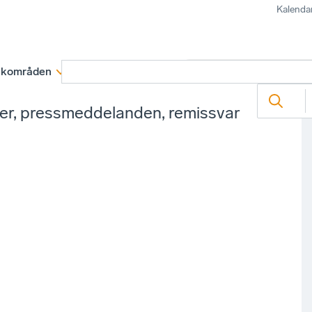
Kalenda
kområden
Medlemskap
Rapporter och remissva
ter, pressmeddelanden, remissvar