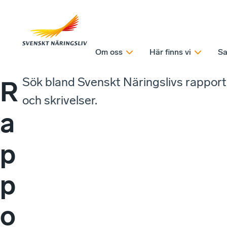
Om oss
Här finns vi
Sa
Sök bland Svenskt Näringslivs rappor
R
och skrivelser.
a
p
p
o