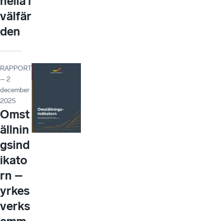
nella i
välfär
den
RAPPORT
– 2
december
2025
Omst
ällnin
gsind
ikato
rn –
yrkes
verks