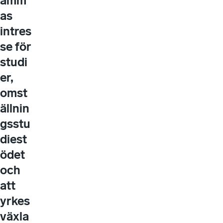
amm
as
intres
se för
studi
er,
omst
ällnin
gsstu
diest
ödet
och
att
yrkes
växla