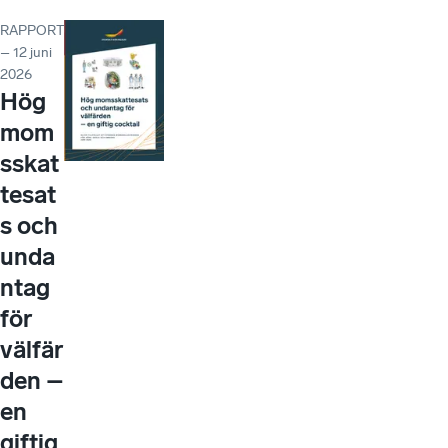
RAPPORT
– 12 juni
2026
Hög
mom
sskat
tesat
s och
unda
ntag
för
välfär
den –
en
giftig