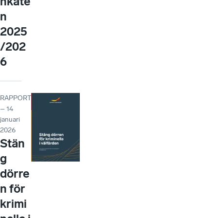
nkäte
n
2025
/202
6
RAPPORT
– 14
januari
2026
Stän
g
dörre
n för
krimi