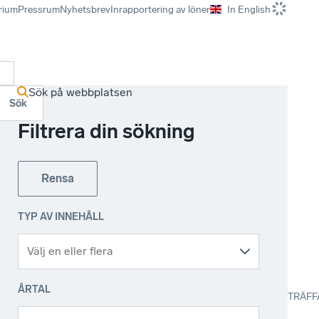
rium
Pressrum
Nyhetsbrev
Inrapportering av löner
In English
r
Sök på webbplatsen
Sök
Filtrera din sökning
Rensa
TYP AV INNEHÅLL
ÅRTAL
TRÄFF