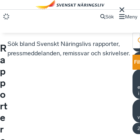
Sök
Meny
Sök bland Svenskt Näringslivs rapporter,
R
V
pressmeddelanden, remissvar och skrivelser.
O
a
Fi
p
p
e
o
rt
e
v
r