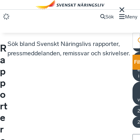
Sök
Meny
Sök bland Svenskt Näringslivs rapporter,
R
V
pressmeddelanden, remissvar och skrivelser.
a
Fi
p
e
p
o
v
rt
e
r