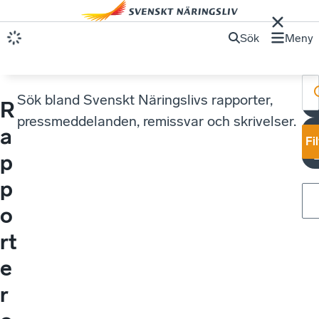
Sök
Meny
Sök bland Svenskt Näringslivs rapporter,
R
E
pressmeddelanden, remissvar och skrivelser.
E
a
Fi
p
p
o
rt
e
r