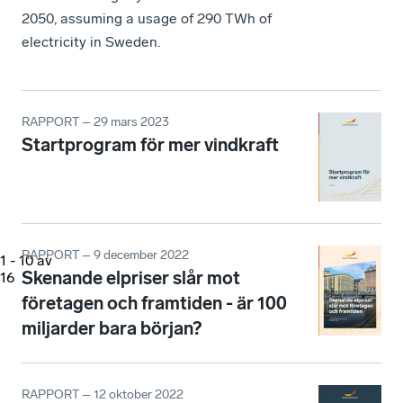
2050, assuming a usage of 290 TWh of
electricity in Sweden.
RAPPORT – 29 mars 2023
Startprogram för mer vindkraft
RAPPORT – 9 december 2022
1
-
10
av
Skenande elpriser slår mot
16
företagen och framtiden - är 100
miljarder bara början?
RAPPORT – 12 oktober 2022