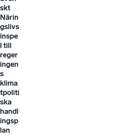
skt
Närin
gslivs
inspe
l till
reger
ingen
s
klima
tpoliti
ska
handl
ingsp
lan