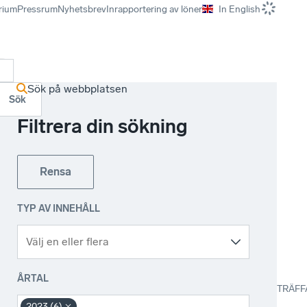
rium
Pressrum
Nyhetsbrev
Inrapportering av löner
In English
r
Sök på webbplatsen
Sök
Filtrera din sökning
Rensa
TYP AV INNEHÅLL
ÅRTAL
TRÄFF
2023 (6)