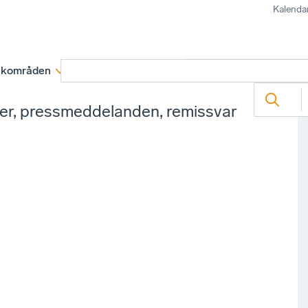
Kalenda
kområden
Medlemskap
Rapporter och remissva
ter, pressmeddelanden, remissvar