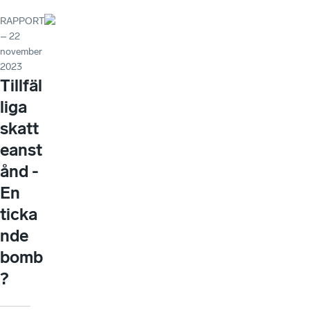
RAPPORT
– 22
november
2023
Tillfäl
liga
skatt
eanst
ånd -
En
ticka
nde
bomb
?