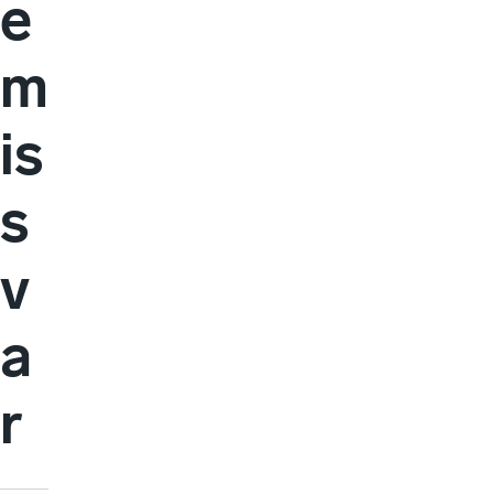
e
m
is
s
v
a
r