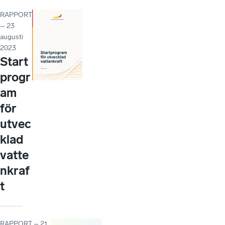
RAPPORT
– 23
augusti
2023
Start
progr
am
för
utvec
klad
vatte
nkraf
t
RAPPORT – 21