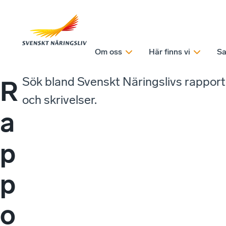
Om oss
Här finns vi
Sa
Sök bland Svenskt Näringslivs rappor
R
och skrivelser.
a
p
p
o