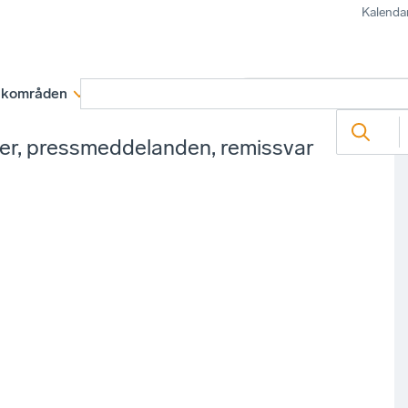
Kalenda
kområden
Medlemskap
Rapporter och remissva
ter, pressmeddelanden, remissvar