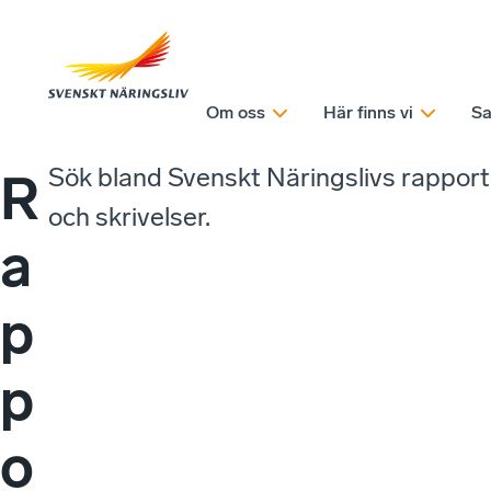
Om oss
Här finns vi
Sa
Sök bland Svenskt Näringslivs rappor
R
och skrivelser.
a
p
p
o