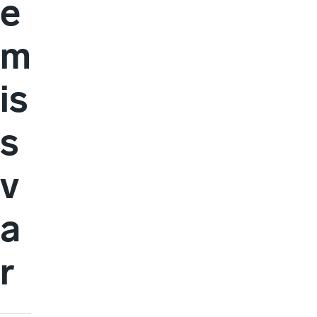
e
m
is
s
v
a
r