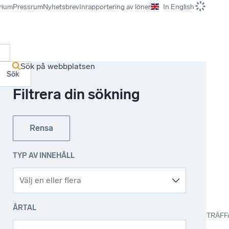
rium
Pressrum
Nyhetsbrev
Inrapportering av löner
In English
r
Sök på webbplatsen
Sök
Filtrera din sökning
Rensa
TYP AV INNEHÅLL
ÅRTAL
TRÄFF