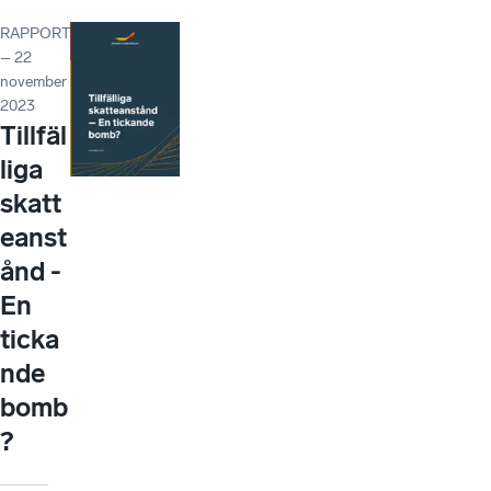
RAPPORT
– 22
november
2023
Tillfäl
liga
skatt
eanst
ånd -
En
ticka
nde
bomb
?