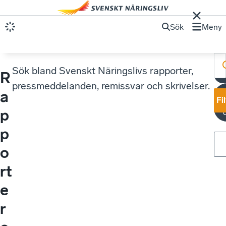
Sök
Meny
Sök bland Svenskt Näringslivs rapporter,
R
k
pressmeddelanden, remissvar och skrivelser.
K
a
Fi
e
p
p
o
rt
e
r