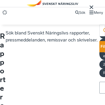
Sök
Meny
Sök bland Svenskt Näringslivs rapporter,
R
k
pressmeddelanden, remissvar och skrivelser.
K
a
Fi
p
p
o
rt
e
r