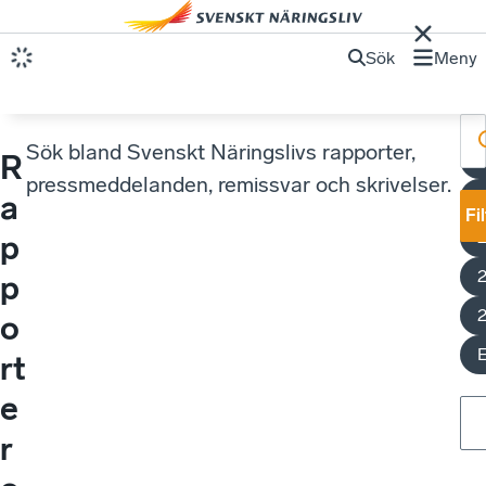
Sök
Meny
Sök bland Svenskt Näringslivs rapporter,
R
k
pressmeddelanden, remissvar och skrivelser.
E
a
Fi
p
p
o
rt
e
r