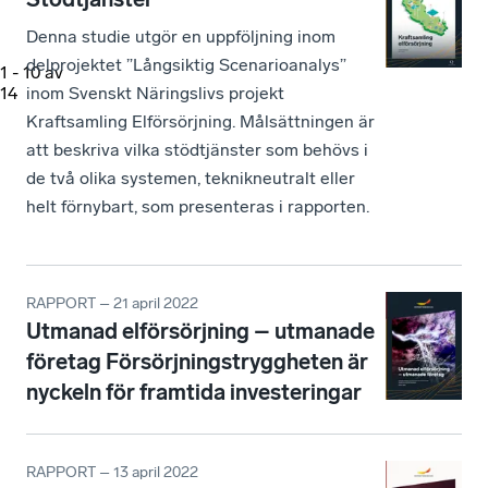
Denna studie utgör en uppföljning inom
delprojektet ”Långsiktig Scenarioanalys”
1
-
10
av
inom Svenskt Näringslivs projekt
14
Kraftsamling Elförsörjning. Målsättningen är
att beskriva vilka stödtjänster som behövs i
de två olika systemen, teknikneutralt eller
helt förnybart, som presenteras i rapporten.
RAPPORT – 21 april 2022
Utmanad elförsörjning – utmanade
företag Försörjningstryggheten är
nyckeln för framtida investeringar
RAPPORT – 13 april 2022