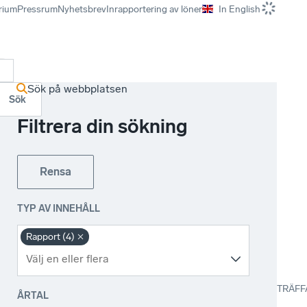
rium
Pressrum
Nyhetsbrev
Inrapportering av löner
In English
r
Sök på webbplatsen
Sök
Filtrera din sökning
Rensa
TYP AV INNEHÅLL
Rapport (4)
TRÄFF
ÅRTAL