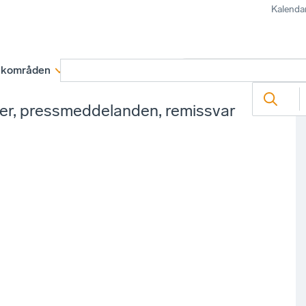
Kalenda
kområden
Medlemskap
Rapporter och remissva
ter, pressmeddelanden, remissvar