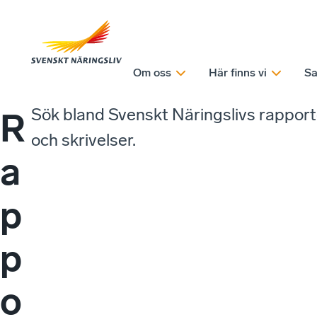
Om oss
Här finns vi
Sa
Sök bland Svenskt Näringslivs rappor
R
och skrivelser.
a
p
p
o