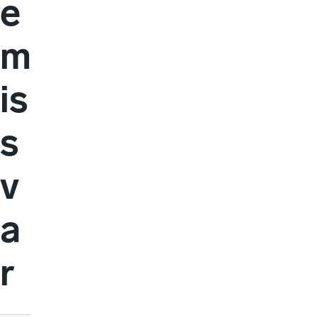
e
m
is
s
v
a
r