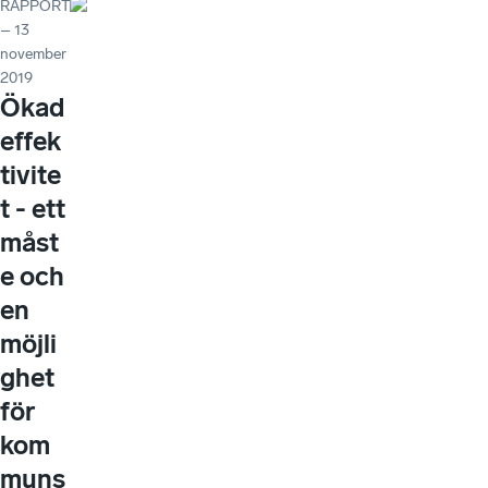
RAPPORT
– 13
november
2019
Ökad
effek
tivite
t - ett
måst
e och
en
möjli
ghet
för
kom
muns