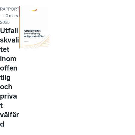
RAPPORT
– 10 mars
2025
Utfall
skvali
tet
inom
offen
tlig
och
priva
t
välfär
d