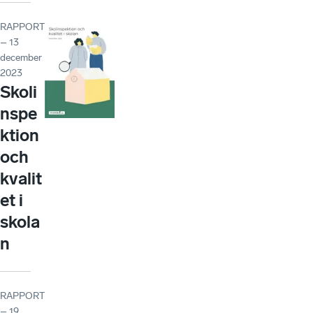
RAPPORT
– 13
december
2023
Skoli
nspe
ktion
och
kvalit
et i
skola
n
RAPPORT
– 19