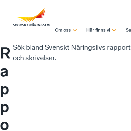
Om oss
Här finns vi
Sa
Sök bland Svenskt Näringslivs rappor
R
och skrivelser.
a
p
p
o