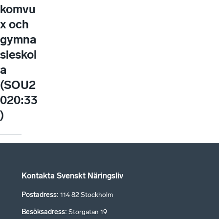
komvu
x och
gymna
sieskol
a
(SOU2
020:33
)
Kontakta Svenskt Näringsliv
Postadress
:
114 82 Stockholm
Besöksadress
:
Storgatan 19