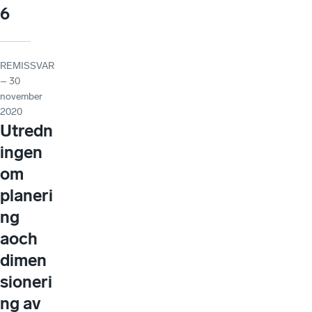
6
REMISSVAR
– 30
november
2020
Utredn
ingen
om
planeri
ng
aoch
dimen
sioneri
ng av