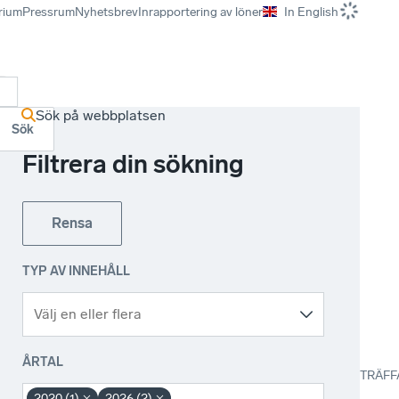
rium
Pressrum
Nyhetsbrev
Inrapportering av löner
In English
r
Sök på webbplatsen
Sök
Filtrera din sökning
Rensa
TYP AV INNEHÅLL
ÅRTAL
TRÄFF
2020 (1)
2026 (2)