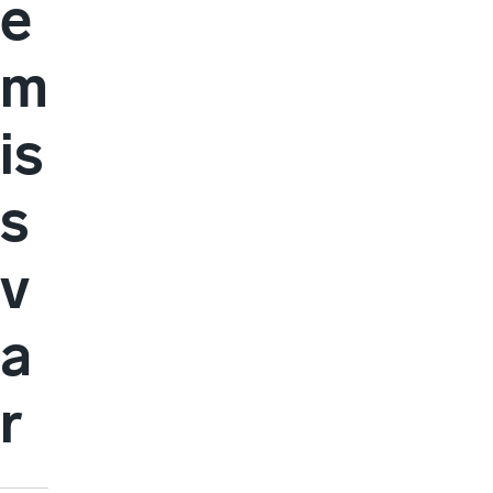
e
m
is
s
v
a
r