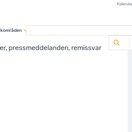
Kalenda
kområden
Medlemskap
Rapporter och remissva
ter, pressmeddelanden, remissvar