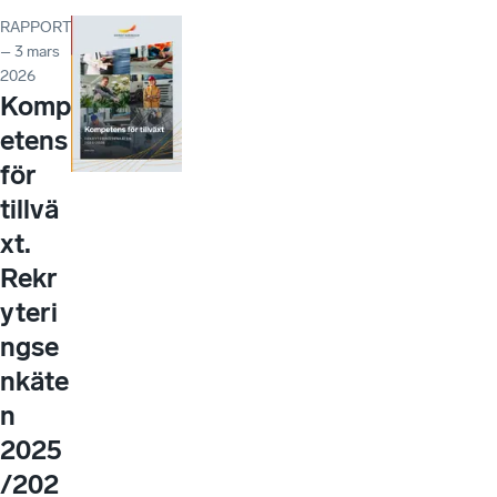
RAPPORT
– 3 mars
2026
Komp
etens
för
tillvä
xt.
Rekr
yteri
ngse
nkäte
n
2025
/202