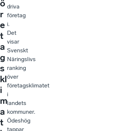
ö
driva
r
företag
e
i.
Det
t
visar
a
Svenskt
g
Näringslivs
s
ranking
över
kl
företagsklimatet
i
i
m
landets
a
kommuner.
Ödeshög
t
tappar