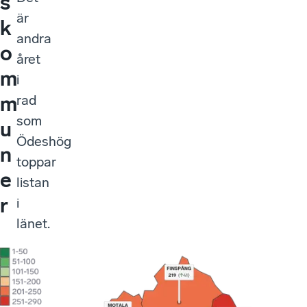
s
är
k
andra
o
året
m
i
m
rad
som
u
Ödeshög
n
toppar
e
listan
r
i
länet.