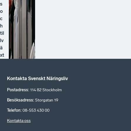
s
o
c
h
til
lv
ä
xt
Kontakta Svenskt Näringsliv
Postadress
:
114 82 Stockholm
Besöksadress
:
Storgatan 19
Telefon
:
08-553 430 00
Kontakta oss