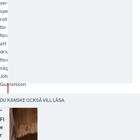
verkligen
spelar
roll
för
förutsättningarna
att
driva
företag,
säger
Johan
Gustafsson.
DU KANSKE OCKSÅ VILL LÄSA
”
Fl
e
r