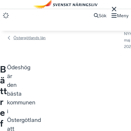
Sök
Meny
NY
Östergötlands län
maj
202
Ödeshög
B
är
ä
den
tt
bästa
r
kommunen
e
i
Östergötland
f
att