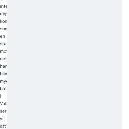
företa
inte
gsklim
uppfattade
atet i
kommunen
Motal
som
a
en
stabil
motpart,
det
har
blivit
mycket
bättre.
I
Valdemarsvik
ser
vi
att