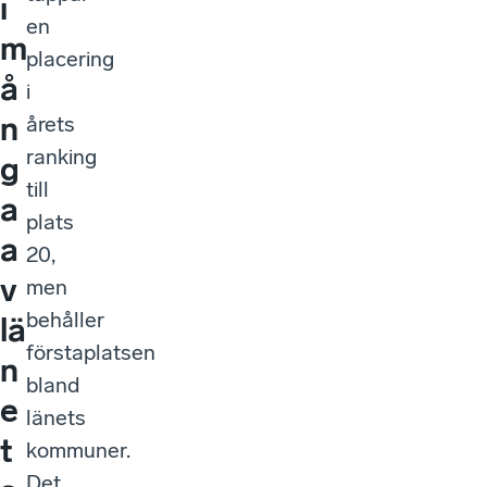
i
en
m
placering
å
i
n
årets
ranking
g
till
a
plats
a
20,
v
men
behåller
lä
förstaplatsen
n
bland
e
länets
t
kommuner.
Det