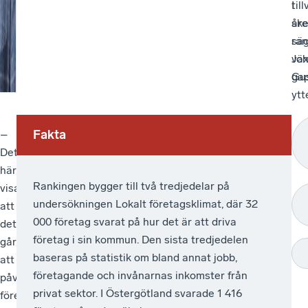
I
til
åre
ske
ran
sä
väx
Jo
ga
Gus
ytt
Fakta
–
Bäst
–
Det
företagsklimat
Östergötland
här
i
har
Rankingen bygger till två tredjedelar på
visar
landet
alla
undersökningen Lokalt företagsklimat, där 32
att
finns
förutsättningarna
000 företag svarat på hur det är att driva
det
i
att
företag i sin kommun. Den sista tredjedelen
går
Höganäs
vara
baseras på statistik om bland annat jobb,
att
som
en
företagande och invånarnas inkomster från
påverka
är
toppregion
privat sektor. I Östergötland svarade 1 416
företagsklimatet.
ny
för