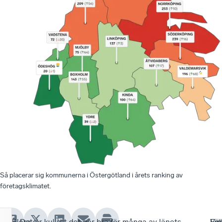
Så placerar sig kommunerna i Östergötland i årets ranking av
företagsklimatet.
–
Flera
– Det är kul att det går bra för många av länets
Lin
–
Fö
Val