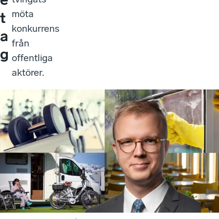
möta
t
konkurrens
a
från
g
offentliga
aktörer.