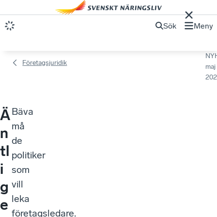
Sök
Meny
NY
Företagsjuridik
maj
202
Bäva
Ä
må
n
de
tl
politiker
i
som
g
vill
leka
e
företagsledare.