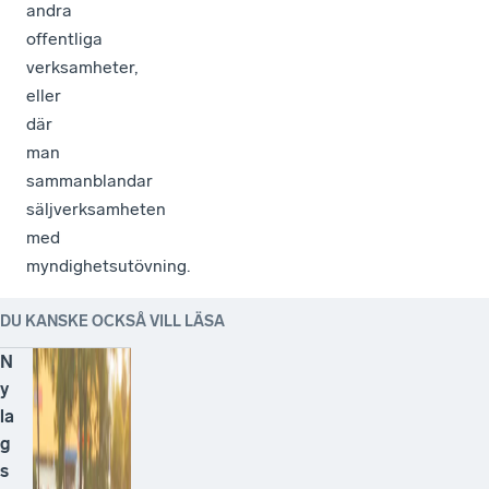
andra
offentliga
verksamheter,
eller
där
man
sammanblandar
säljverksamheten
med
myndighetsutövning.
DU KANSKE OCKSÅ VILL LÄSA
N
y
la
g
s