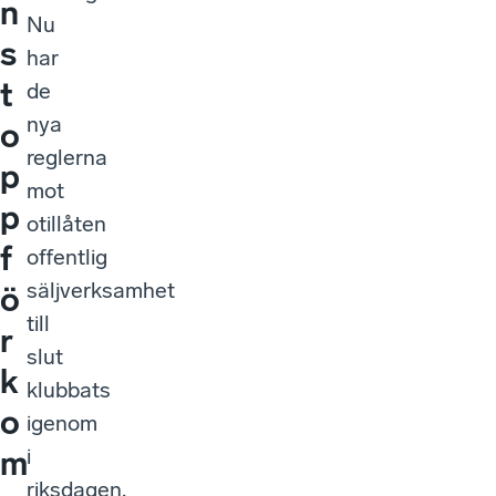
n
Nu
s
har
t
de
nya
o
reglerna
p
mot
p
otillåten
f
offentlig
säljverksamhet
ö
till
r
slut
k
klubbats
o
igenom
i
m
riksdagen.