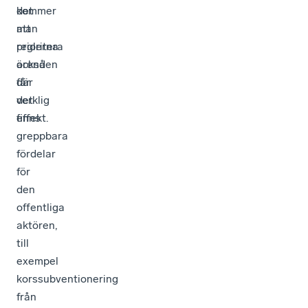
kommer
det
man
att
prioritera
reglerna
ärenden
också
där
får
det
verklig
finns
effekt.
greppbara
fördelar
för
den
offentliga
aktören,
till
exempel
korssubventionering
från