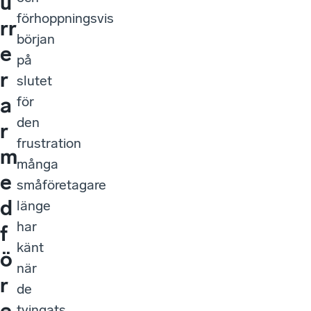
u
förhoppningsvis
rr
början
e
på
r
slutet
a
för
den
r
frustration
m
många
e
småföretagare
d
länge
har
f
känt
ö
när
r
de
e
tvingats