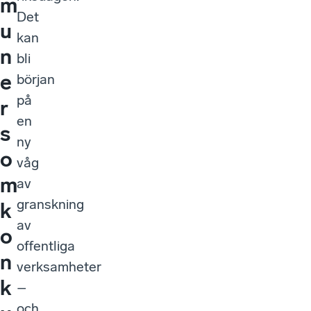
m
Det
u
kan
n
bli
e
början
på
r
en
s
ny
o
våg
m
av
granskning
k
av
o
offentliga
n
verksamheter
k
–
och