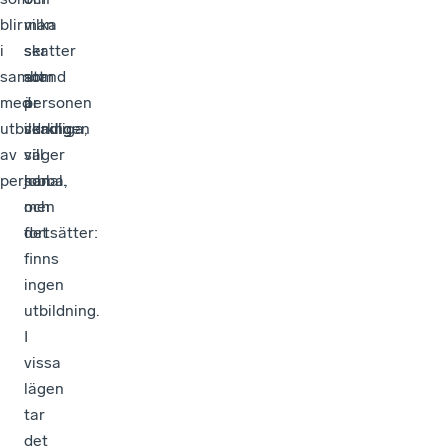
blir
man
vilka
i
ser
skatter
samband
att
som
med
personen
är
utbildning
verkligen
skadliga,
av
vill
säger
personal.
jobba,
han
men
och
det
fortsätter:
finns
ingen
utbildning.
I
vissa
lägen
tar
det