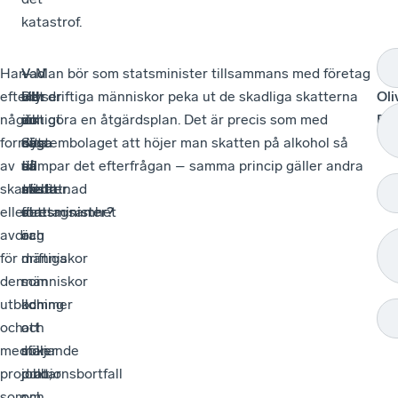
katastrof.
Han
–
Vad
–
– Man bör som statsminister tillsammans med företag
TE
efterlyser
Det
vill
Hur
och driftiga människor peka ut de skadliga skatterna
Oli
någon
är
du
viktigt
och göra en åtgärdsplan. Det är precis som med
Be
form
ofta
säga
det
Systembolaget att höjer man skatten på alkohol så
av
så
till
är
dämpar det efterfrågan – samma princip gäller andra
skattelättnad
att
nästa
med
skatter.
eller
det
statsminister?
företagsamhet
avdrag
är
och
för
människor
driftiga
den
som
människor
utbildning
kommer
och
och
och
att
medföljande
söker
man
produktionsbortfall
jobb,
pratar
som
och
om