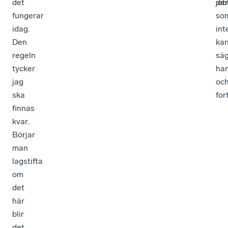
det
de
job
fungerar
so
idag.
int
Den
kan
regeln
sä
tycker
ha
jag
oc
ska
for
finnas
kvar.
Börjar
man
lagstifta
om
det
här
blir
det