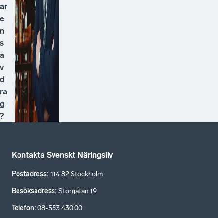
ar
e
n
s
a
v
d
ra
g
?
Kontakta Svenskt Näringsliv
Postadress
:
114 82 Stockholm
Besöksadress
:
Storgatan 19
Telefon
:
08-553 430 00