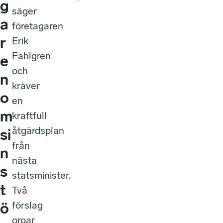
g
säger
a
företagaren
r
Erik
Fahlgren
e
och
n
kräver
o
en
m
kraftfull
åtgärdsplan
si
från
n
nästa
s
statsminister.
t
Två
förslag
ö
oroar