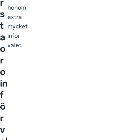
r
honom
s
extra
t
mycket
a
inför
valet.
o
r
o
in
f
ö
r
v