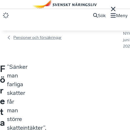
Sök
Meny
NY
Pensioner och försäkringar
juni
202
”Sänker
F
man
ö
farliga
r
skatter
e
får
t
man
större
a
skatteintäkter”,