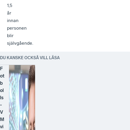
1,5
år
innan
personen
blir
självgående.
DU KANSKE OCKSÅ VILL LÄSA
F
ot
b
ol
ls
-
V
M
vi