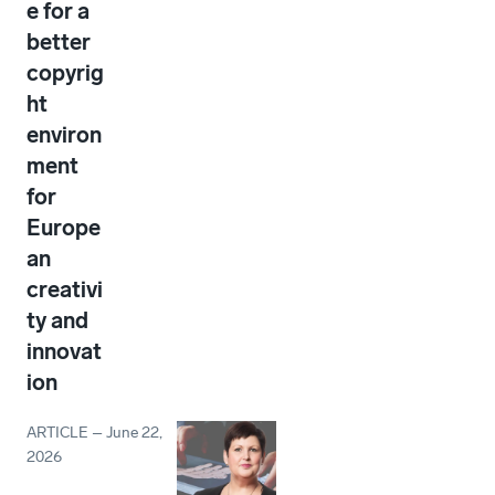
e for a
better
copyrig
ht
environ
ment
for
Europe
an
creativi
ty and
innovat
ion
ARTICLE
–
June 22,
2026