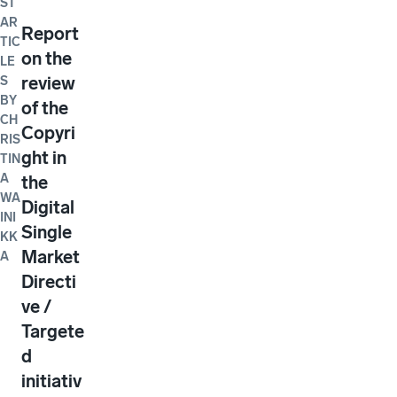
ST
AR
Report
TIC
on the
LE
review
S
BY
of the
CH
Copyri
RIS
ght in
TIN
A
the
WA
Digital
INI
Single
KK
Market
A
Directi
ve /
Targete
d
initiativ