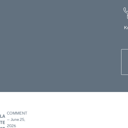
K
COMMENT
LA
–
June 25,
TE
2026