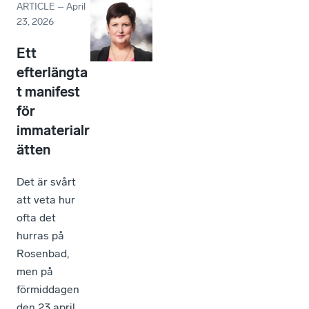
ARTICLE
–
April
23, 2026
Ett
efterlängta
t manifest
för
immaterialr
ätten
Det är svårt
att veta hur
ofta det
hurras på
Rosenbad,
men på
förmiddagen
den 23 april