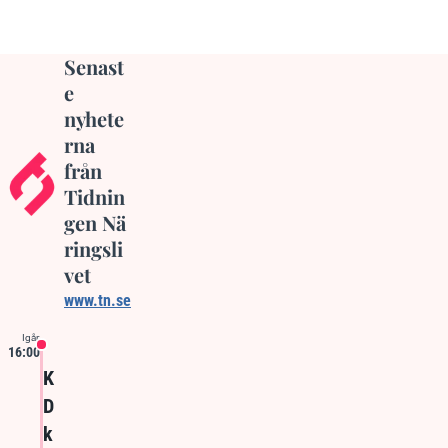
Senast
e
nyhete
rna
från
Tidnin
gen Nä
ringsli
vet
www.tn.se
Igår
16:00
K
D
k