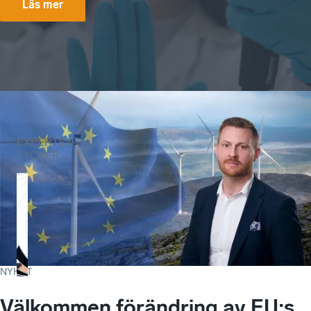
Läs mer
EXPERTEN
TYCKER
NYHET
Välkommen förändring av EU:s