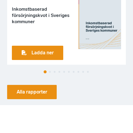
Inkomstbaserad
försörjningskvot i Sveriges
kommuner
Ladda ner
Alla rapporter
VÅ
RA