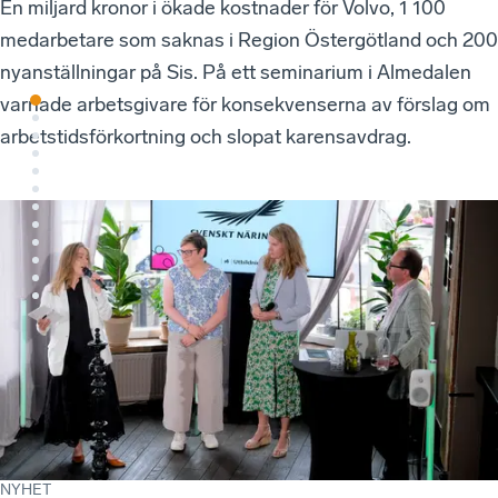
En miljard kronor i ökade kostnader för Volvo, 1 100
r
medarbetare som saknas i Region Östergötland och 200
nyanställningar på Sis. På ett seminarium i Almedalen
varnade arbetsgivare för konsekvenserna av förslag om
arbetstidsförkortning och slopat karensavdrag.
NYHET