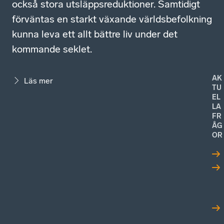
också stora utsläppsreduktioner. Samtidigt
förväntas en starkt växande världsbefolkning
kunna leva ett allt bättre liv under det
kommande seklet.
AK
Läs mer
TU
EL
LA
FR
ÅG
OR