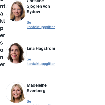
Christine
nt
Sjögren von
Sydow
a
kt
Se
kontaktuppgifter
p
er
s
Lina Hagström
o
n
Se
er
kontaktuppgifter
Madeleine
Svenberg
Se