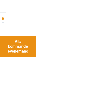
LIVESÄNDS
Alla
kommande
evenemang
VÅ
RA
SE
NA
ST
E
W
EB
BI