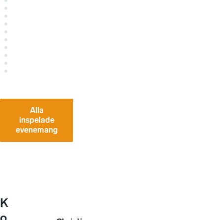
Alla
inspelade
evenemang
K
o