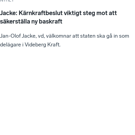
NYHET
Jacke: Kärnkraftbeslut viktigt steg mot att
säkerställa ny baskraft
Jan-Olof Jacke, vd, välkomnar att staten ska gå in som
delägare i Videberg Kraft.
W
e
b
bi
n
ar
ie